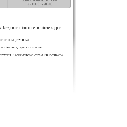
stalare/punere in functiune; intretinere; support
 mentenanta preventiva.
intretinere, reparatii si revizii.
evazut. Aceste activitati constau in localizarea,