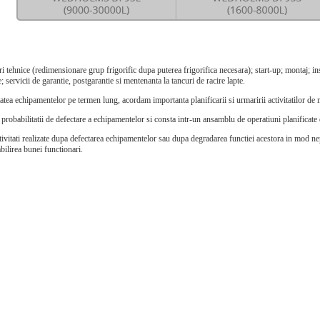
ri tehnice (
redimensionare grup frigorific dupa puterea frigorifica necesara)
; s
tart-up; montaj; in
; servicii de garantie, postgarantie si mentenanta la tancuri de racire lapte.
atea echipamentelor pe termen lung, acordam importanta planificarii si urmaririi activitatilor de
probabilitatii de defectare a echipamentelor si consta intr-un ansamblu de operatiuni planificate de 
ivitati realizate dupa defectarea echipamentelor sau dupa degradarea functiei acestora in mod nepr
bilirea bunei functionari.