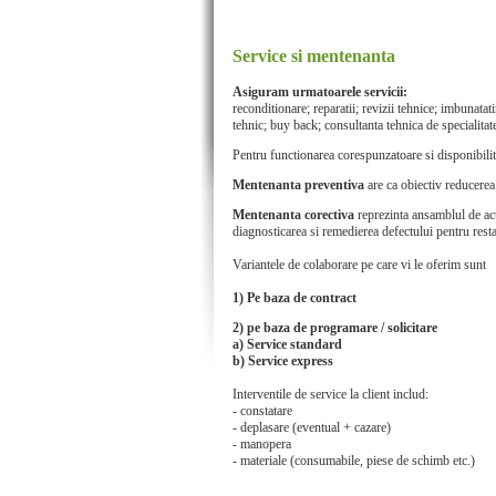
Service si mentenanta
Asiguram urmatoarele servicii:
r
econditionare; reparatii; revizii tehnice; imbunatati
tehnic; buy back; consultanta tehnica de specialitate
Pentru functionarea corespunzatoare si disponibilit
Mentenanta preventiva
are ca obiectiv reducerea 
Mentenanta corectiva
reprezinta ansamblul de act
diagnosticarea si remedierea defectului pentru resta
Variantele de colaborare pe care vi le oferim sunt
1) Pe baza de contract
2) pe baza de programare / solicitare
a) Service standard
b) Service express
Interventile de service la client includ:
- constatare
- deplasare (eventual + cazare)
- manopera
- materiale (consumabile, piese de schimb etc.)