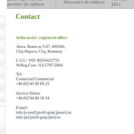
Contact
Sediu social /
registered office
:
Aleea. Brates nr 5/47,
400566,
Cluj-Napoca,
Cluj, Romania
C.U.I. / VAT: RO16422753
Nr.Reg.Com: J12/1797/2004
Tel:
Comercial/Commercial
+40 (0)745 00 89 25
Service-Tehnic
+40 (0)744 60 18 14
E-mail:
info [a rond] profil-grup [punct] ro
info
[at] profil-grup
[dot] ro