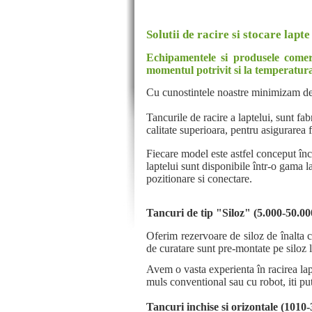
Solutii de racire si stocare lapte
Echipamentele si produsele comerci
momentul potrivit si la temperatura
Cu cunostintele noastre minimizam dezvo
Tancurile de racire a laptelui, sunt fa
calitate superioara, pentru asigurarea
Fiecare model este astfel conceput încâ
laptelui sunt disponibile într-o gama l
pozitionare si conectare.
Tancuri de tip "Siloz" (5.000-50.000 
Oferim rezervoare de siloz de înalta ca
de curatare sunt pre-montate pe siloz l
Avem o vasta experienta în racirea lapt
muls conventional sau cu robot, iti pu
Tancuri inchise si orizontale (1010-3