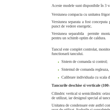
Aceste modele sunt disponibile în 3 v
Versiunea compacta cu
unitatea frigo
Versiunea separata a fost conceputa
punct de vedere energetic.
Versiunea separabila permite mont
pentru
un schimb optim de caldura.
Tancul este complet controlat, monitor
functionarii tancului.
Sistem de comanda si control;
Sistemul de comanda regleaza, m
Calibrare individuala cu scala d
Tancurile deschise si verticale (100
Cilindric vertical si semicilindric ori
de utilizat, iar designul special al ta
Unitatea de condensare este astfel con
usor de utilizat. Sudurile si suprafetele