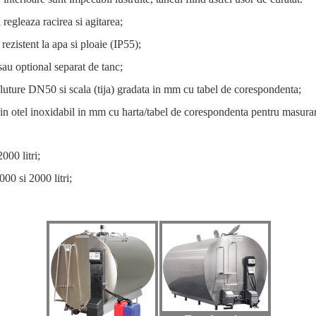
egleaza racirea si agitarea;
 rezistent la apa si ploaie (IP55);
au optional separat de tanc;
 fluture DN50 si scala (tija) gradata in mm cu tabel de corespondenta;
din otel inoxidabil in mm cu harta/tabel de corespondenta pentru masurar
000 litri;
00 si 2000 litri;