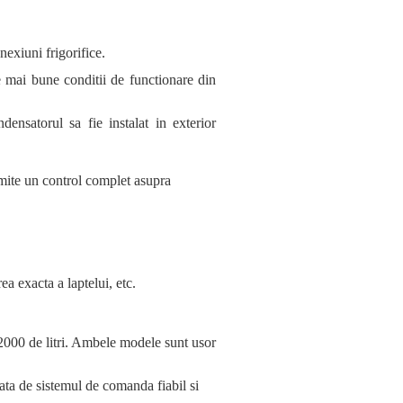
nexiuni frigorifice.
e mai bune conditii de functionare
din
ndensatorul sa fie instalat in exterior
rmite un control complet asupra
a exacta a laptelui, etc.
la 2000 de litri. Ambele modele sunt usor
ata de sistemul de comanda fiabil si