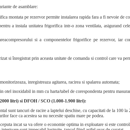
ariante de asamblare:
rifica montata pe rezervor
permite instalarea rapida fara a fi nevoie
de co
pentru a instala unitatea frigorifica intr-o zona ventilata,
asigurand cel
area
compresorului si a componentelor frigorifice
pe rezervor, iar
co
izat si înregistrat prin aceasta unitate de comanda si control care va pe
onitorizeaza, inregistreaza agitarea, racirea si spalarea automata;
in otel inoxidabil in mm cu harta/tabel de corespondenta pentru masurare
-2000 litri) si DFOH / SCO (1.000-1.900 litri):
zontal sunt tancuri de racire a laptelui deschise, cu capacitati de la 100 
ncurilor face ca acestea sa nu necesite spatiu mare pe podea.
ceputa incat sa va ofere o economie optima in exploatare si este control
 interioare sunt impecabil lustruite, tancul fiind astfel usor de curatat.