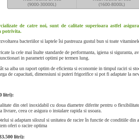
alizate de catre noi, sunt de calitate superioara astfel asiguram
 potrivita.
ltarea bacteriilor si laptele îsi pastreaza gustul bun si toate vitaminele
bricate la cele mai înalte standarde de performanta, igiena si siguranta,
 functionari in parametri optimi pe termen lung.
t sa aiba un raport optim de eficienta si economie in timpul raciri si stoc
arga de capacitati, dimensiuni si puteri frigorifice si pot fi adaptate la n
litri):
litate din otel inoxidabil cu doua diametre diferite pentru o flexibilita
a livrare, ceea ce asigura o instalare rapida si usoara.
elui si adaptam silozul si unitatea de racire în functie de conditiile din 
tem oferi o racire optima
3.500 litri):